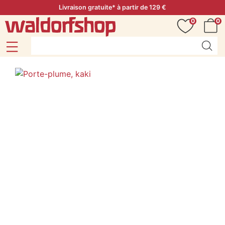
Livraison gratuite* à partir de 129 €
0
0