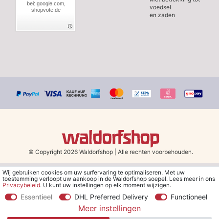
bei: google.com,
voedsel
shopvote.de
en zaden
© Copyright 2026 Waldorfshop
|
Alle rechten voorbehouden.
Wij gebruiken cookies om uw surfervaring te optimaliseren. Met uw
*Gratis verzending in Nederland en België vanaf 79 euro bij het
toestemming verloopt uw aankoop in de Waldorfshop soepel. Lees meer in ons
kiezen van de verzendmethode "DHL - Besparing op
Privacybeleid
. U kunt uw instellingen op elk moment wijzigen.
verzendkosten".
Essentieel
DHL Preferred Delivery
Functioneel
Meer instellingen
**Je ontvangt de kortingsbon van € 5 per e-mail nadat je je hebt
aangemeld voor de nieuwsbrief. De kortingsbon is 30 dagen geldig