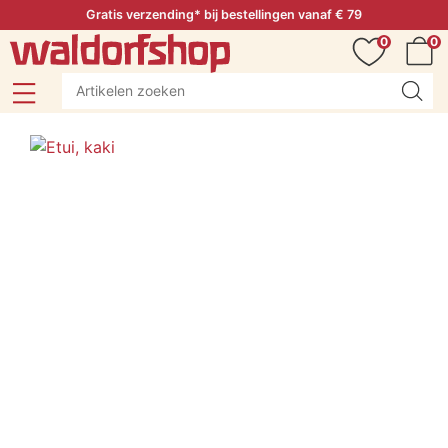
Gratis verzending* bij bestellingen vanaf € 79
0
0