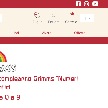
0
0
IT
Auguri
Entrare
Carrello
Libri
Vivere
Offerte
i compleanno Grimms "Numeri
fici
a 0 a 9