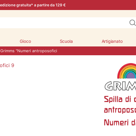
edizione gratuita* a partire da 129 €
Gioco
Scuola
Artigianato
 Grimms "Numeri antroposofici
Spilla d
antroposo
Numeri d