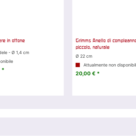
ere in ottone
Grimms Anello di compleann
piccolo, naturale
dele - Ø 1,4 cm
Ø 22 cm
onibile
Attualmente non disponibi
 *
20,00 € *