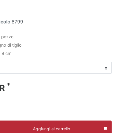
icolo
8799
1 pezzo
no di tiglio
a 9 cm
*
UR
Aggiungi al carrello