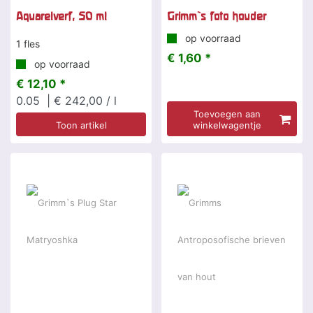
Aquarelverf, 50 ml
Grimm`s foto houder
op voorraad
1 fles
€ 1,60 *
op voorraad
€ 12,10 *
0.05
| € 242,00 / l
Toevoegen aan
Toon artikel
winkelwagentje
Speciale aanbieding