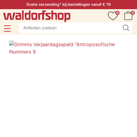
Gratis verzending* bij bestellingen vanaf € 79
0
0