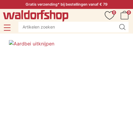
Gratis verzending* bij bestellingen vanaf € 79
0
0