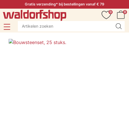
Gratis verzending* bij bestellingen vanaf € 79
0
0