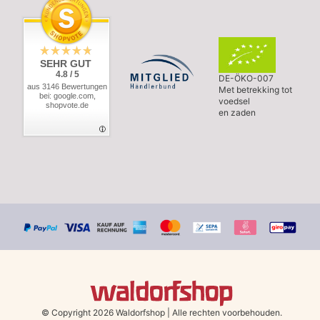
SEHR GUT
4.8 / 5
DE-ÖKO-007
aus 3146 Bewertungen
Met betrekking tot
bei: google.com,
voedsel
shopvote.de
en zaden
© Copyright 2026 Waldorfshop
|
Alle rechten voorbehouden.