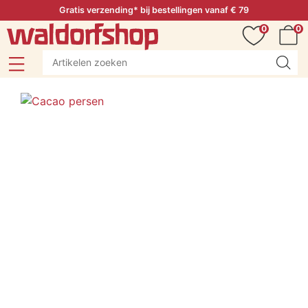
Gratis verzending* bij bestellingen vanaf € 79
0
0