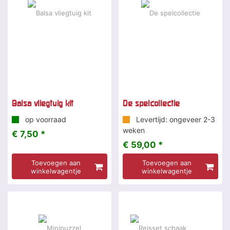
Balsa vliegtuig kit
De spelcollectie
op voorraad
Levertijd: ongeveer 2-3
weken
€ 7,50 *
€ 59,00 *
Toevoegen aan
Toevoegen aan
winkelwagentje
winkelwagentje