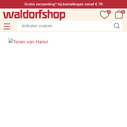
Gratis verzending* bij bestellingen vanaf € 79
0
0