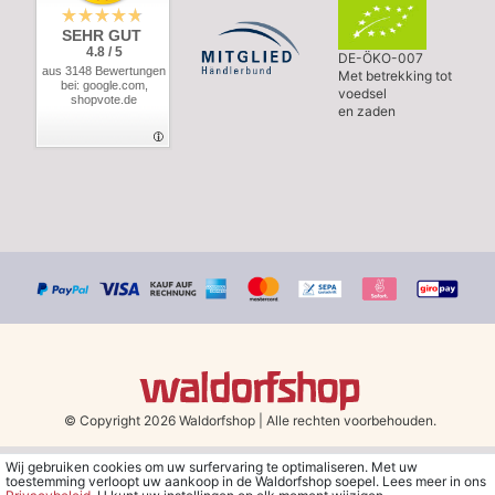
SEHR GUT
4.8 / 5
DE-ÖKO-007
aus 3148 Bewertungen
Met betrekking tot
bei: google.com,
voedsel
shopvote.de
en zaden
© Copyright 2026 Waldorfshop
|
Alle rechten voorbehouden.
Wij gebruiken cookies om uw surfervaring te optimaliseren. Met uw
*Gratis verzending in Nederland en België vanaf 79 euro bij het
toestemming verloopt uw aankoop in de Waldorfshop soepel. Lees meer in ons
kiezen van de verzendmethode "DHL - Besparing op