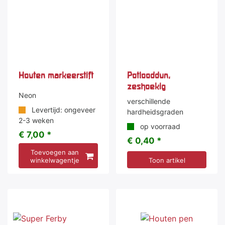
Houten markeerstift
Potlooddun,
zeshoekig
Neon
verschillende
Levertijd: ongeveer
hardheidsgraden
2-3 weken
op voorraad
€ 7,00 *
€ 0,40 *
Toevoegen aan
winkelwagentje
Toon artikel
-50 %