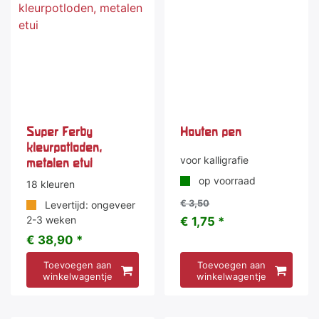
Super Ferby
Houten pen
kleurpotloden,
voor kalligrafie
metalen etui
op voorraad
18 kleuren
€ 3,50
Levertijd: ongeveer
2-3 weken
€ 1,75 *
€ 38,90 *
Toevoegen aan
Toevoegen aan
winkelwagentje
winkelwagentje