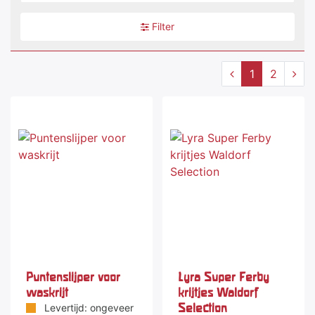
Filter
1
2
-20 %
Puntenslijper voor
Lyra Super Ferby
waskrijt
krijtjes Waldorf
Selection
Levertijd: ongeveer