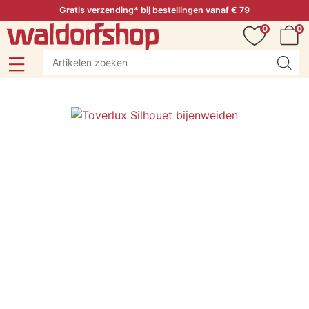
Gratis verzending* bij bestellingen vanaf € 79
0
0