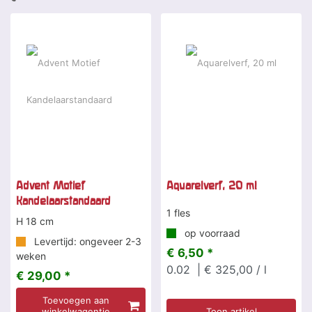
Advent Motief
Aquarelverf, 20 ml
Kandelaarstandaard
1 fles
H 18 cm
op voorraad
Levertijd: ongeveer 2-3
€ 6,50 *
weken
0.02
| € 325,00 / l
€ 29,00 *
Toevoegen aan
winkelwagentje
Toon artikel