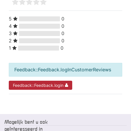
5
0
4
0
3
0
2
0
1
0
Feedback::Feedback.logInCustomerReviews
Feedback::Feedback.login
Mogelijk bent u ook
geïnteresseerd in