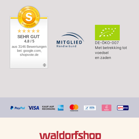
SEHR GUT
4.8 / 5
DE-ÖKO-007
aus 3146 Bewertungen
Met betrekking tot
bei: google.com,
voedsel
shopvote.de
en zaden