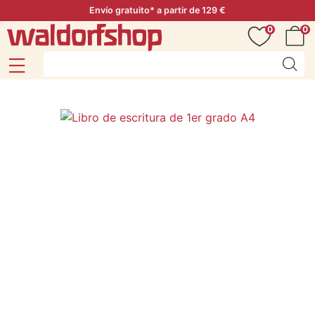
Envío gratuito* a partir de 129 €
0
0