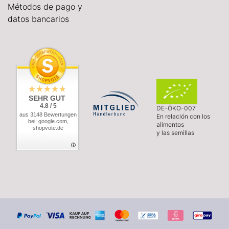
Métodos de pago y
datos bancarios
SEHR GUT
4.8 / 5
DE-ÖKO-007
aus 3148 Bewertungen
En relación con los
bei: google.com,
alimentos
shopvote.de
y las semillas