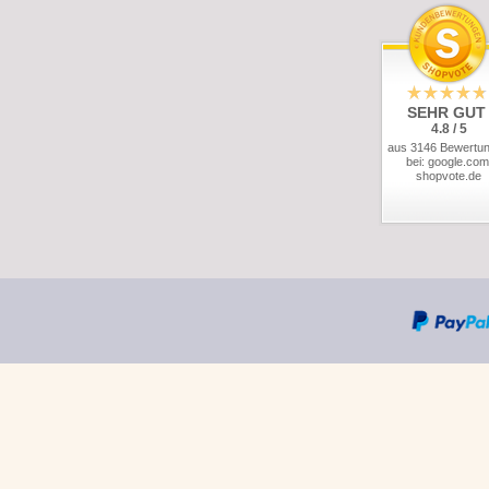
SEHR GUT
4.8 / 5
aus 3146 Bewertu
bei: google.com
shopvote.de