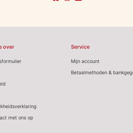
e over
Service
sformulier
Mijn account
Betaalmethoden & bankgeg
eid
jkheidsverklaring
act met ons op