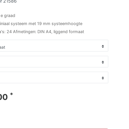
er
21586
1e graad
iniaal systeem met 19 mm systeemhoogte
's: 24 Afmetingen: DIN A4, liggend formaat
*
00