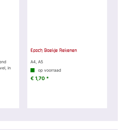
Epoch Boekje Rekenen
gend
A4, A5
el, in
op voorraad
€ 1,70 *