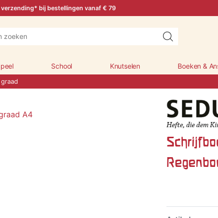
 verzending* bij bestellingen vanaf € 79
peel
School
Knutselen
Boeken & An
 graad
Schrijfbo
Regenboo