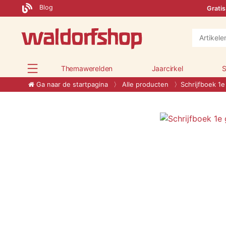
Blog
Gratis
Themawerelden
Jaarcirkel
S
Ga naar de startpagina
Alle producten
Schrijfboek 1e