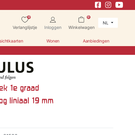
0
0
NL
Verlanglijstje
Inloggen
Winkelwagen
sichtkaarten
Wonen
Aanbiedingen
ek 1e graad
g liniaal 19 mm