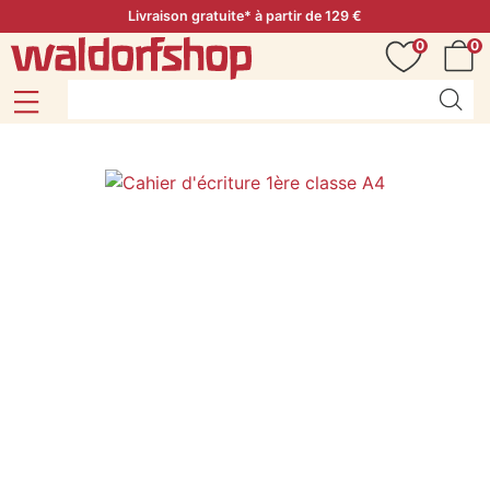
Livraison gratuite* à partir de 129 €
0
0