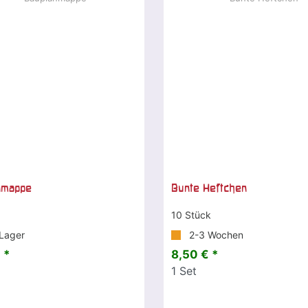
nmappe
Bunte Heftchen
10 Stück
Lager
2-3 Wochen
 *
8,50 € *
1
Set