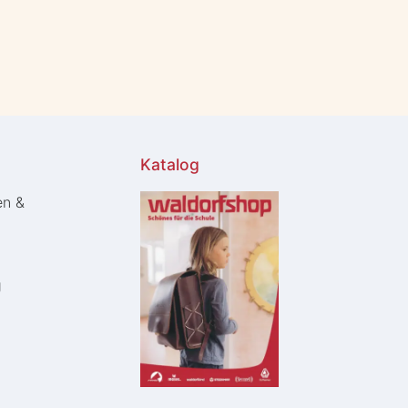
Katalog
en &
g