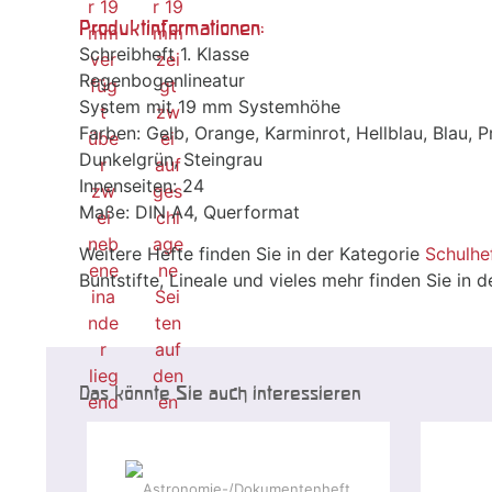
Produktinformationen:
Schreibheft 1. Klasse
Regenbogenlineatur
System mit 19 mm Systemhöhe
Farben: Gelb, Orange, Karminrot, Hellblau, Blau, Pr
Dunkelgrün, Steingrau
Innenseiten: 24
Maße: DIN A4, Querformat
Weitere Hefte finden Sie in der Kategorie
Schulhe
Buntstifte, Lineale und vieles mehr finden Sie in 
Das könnte Sie auch interessieren