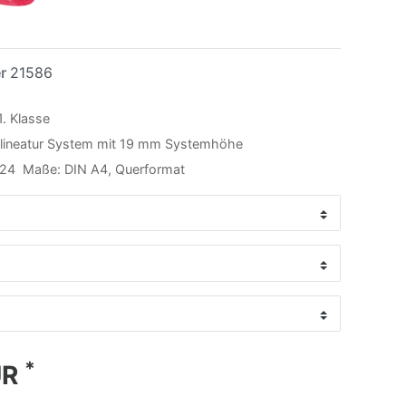
er
21586
1. Klasse
ineatur System mit 19 mm Systemhöhe
: 24 Maße: DIN A4, Querformat
*
UR