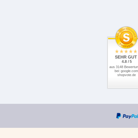
SEHR GUT
4.8 / 5
aus 3148 Bewertu
bei: google.com
shopvote.de