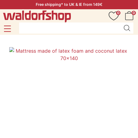
Free shipping* to UK & IE from 149€
0
0