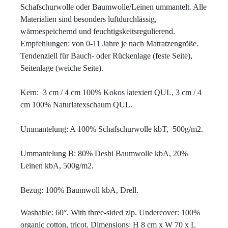
Schafschurwolle oder Baumwolle/Leinen ummantelt. Alle 
Materialien sind besonders luftdurchlässig, 
wärmespeichernd und feuchtigskeitsregulierend. 

Empfehlungen: von 0-11 Jahre je nach Matratzengröße. 

Tendenziell für Bauch- oder Rückenlage (feste Seite), 
Seitenlage (weiche Seite).

Kern:  3 cm / 4 cm 100% Kokos latexiert QUL, 3 cm / 4 
cm 100% Naturlatexschaum QUL.

Ummantelung: A 100% Schafschurwolle kbT,  500g/m2.

Ummantelung B: 80% Deshi Baumwolle kbA, 20% 
Leinen kbA, 500g/m2. 

Bezug: 100% Baumwoll kbA, Drell.
Washable: 
60°. With three-sided zip. Undercover: 100% 
organic cotton, tricot. Dimensions: H 8 cm x W 70 x L 